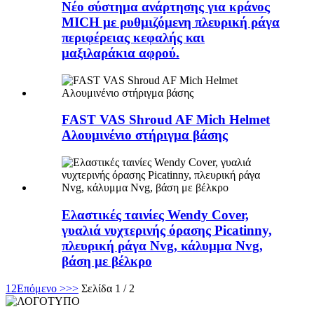
Νέο σύστημα ανάρτησης για κράνος
MICH με ρυθμιζόμενη πλευρική ράγα
περιφέρειας κεφαλής και
μαξιλαράκια αφρού.
FAST VAS Shroud AF Mich Helmet
Αλουμινένιο στήριγμα βάσης
Ελαστικές ταινίες Wendy Cover,
γυαλιά νυχτερινής όρασης Picatinny,
πλευρική ράγα Nvg, κάλυμμα Nvg,
βάση με βέλκρο
1
2
Επόμενο >
>>
Σελίδα 1 / 2