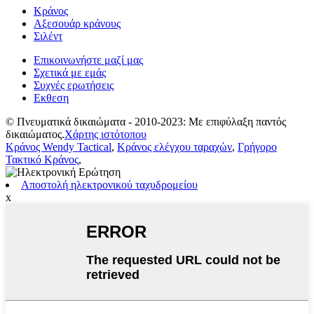
Κράνος
Αξεσουάρ κράνους
Σιλέντ
Επικοινωνήστε μαζί μας
Σχετικά με εμάς
Συχνές ερωτήσεις
Εκθεση
© Πνευματικά δικαιώματα - 2010-2023: Με επιφύλαξη παντός
δικαιώματος.
Χάρτης ιστότοπου
Κράνος Wendy Tactical
,
Κράνος ελέγχου ταραχών
,
Γρήγορο
Τακτικό Κράνος
,
Αποστολή ηλεκτρονικού ταχυδρομείου
x