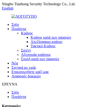
Ningbo Tianhong Security Technology Co., Ltd.
English
Σπίτι
Προϊόντα
Κράνος
Κράνος κατά των ταραχών
Αλεξίσφαιρο κράνος
Τακτικό Κράνος
Σιλέντ
Αξεσουάρ κράνους
Στολή κατά των ταραχών
Νέα
Σχετικά με εμάς
Επικοινωνήστε μαζί μας
Αναφορές δοκιμών
ΕΡΕΥΝΑ
Σπίτι
Προϊόντα
Κατηγορίες