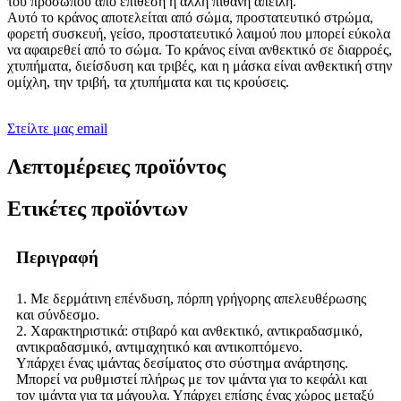
του προσώπου από επίθεση ή άλλη πιθανή απειλή.
Αυτό το κράνος αποτελείται από σώμα, προστατευτικό στρώμα,
φορετή συσκευή, γείσο, προστατευτικό λαιμού που μπορεί εύκολα
να αφαιρεθεί από το σώμα. Το κράνος είναι ανθεκτικό σε διαρροές,
χτυπήματα, διείσδυση και τριβές, και η μάσκα είναι ανθεκτική στην
ομίχλη, την τριβή, τα χτυπήματα και τις κρούσεις.
Στείλτε μας email
Λεπτομέρειες προϊόντος
Ετικέτες προϊόντων
Περιγραφή
1. Με δερμάτινη επένδυση, πόρπη γρήγορης απελευθέρωσης
και σύνδεσμο.
2. Χαρακτηριστικά: στιβαρό και ανθεκτικό, αντικραδασμικό,
αντικραδασμικό, αντιμαχητικό και αντικοπτόμενο.
Υπάρχει ένας ιμάντας δεσίματος στο σύστημα ανάρτησης.
Μπορεί να ρυθμιστεί πλήρως με τον ιμάντα για το κεφάλι και
τον ιμάντα για τα μάγουλα. Υπάρχει επίσης ένας χώρος μεταξύ