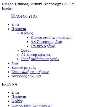
Ningbo Tianhong Security Technology Co., Ltd.
English
Σπίτι
Προϊόντα
Κράνος
Κράνος κατά των ταραχών
Αλεξίσφαιρο κράνος
Τακτικό Κράνος
Σιλέντ
Αξεσουάρ κράνους
Στολή κατά των ταραχών
Νέα
Σχετικά με εμάς
Επικοινωνήστε μαζί μας
Αναφορές δοκιμών
ΕΡΕΥΝΑ
Σπίτι
Προϊόντα
Κράνος
Κράνος κατά των ταραχών