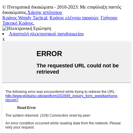
© Πνευματικά δικαιώματα - 2010-2023: Με επιφύλαξη παντός
δικαιώματος.
Χάρτης ιστότοπου
Κράνος Wendy Tactical
,
Κράνος ελέγχου ταραχών
,
Γρήγορο
Τακτικό Κράνος
,
Αποστολή ηλεκτρονικού ταχυδρομείου
x